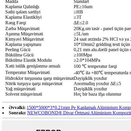
Maddə
Standart
Kaplama Qalınlığı
PE≥16um
Səthi qələm sərtliyi
≥HB
Kaplama Elastikliyi
≥3T
Rəng Fərqi
∆E≤2.0
Zərbə Müqaviməti
20Kg.sm təsir - panel üçün pa
Aşınma Müqaviməti
≥5L/um
Kimyəvi Müqavimət
24 saat ərzində 2% HCI və ya 
Kaplama yapışması
10*10mm2 gridding testi üçün 
Peeling Gücü
0,21 mm alu.dərili panel üçü
Bükülmə Gücü
≥100Mpa
Bükülmə Elastik Modulu
≥2.0*104MPa
Xətti istilik genişlənmə əmsalı
100 ℃ temperatur fərqi
Temperatur Müqaviməti
-40℃ ilə +80℃ temperaturda rə
Hidroklor turşusuna qarşı müqavimət
Dəyişiklik yoxdur
Nitrik turşuya qarşı müqavimət
Anormallıq yoxdur ΔE≤5
Yağ müqaviməti
Dəyişiklik yoxdur
Solvent müqaviməti
Heç bir baza ifşa olunmur
Əvvəlki:
1500*5000*3*0.21mm Pe Kaplamalı Alüminium Kompozit
Sonrakı:
NEWCOBOND® Divar Örtməsi Alüminium Kompozit