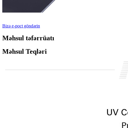
Bizə e-poçt göndərin
Məhsul təfərrüatı
Məhsul Teqləri