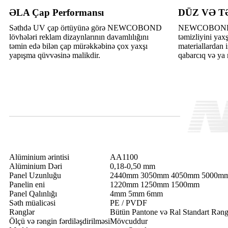
ƏLA Çap Performansı
DÜZ VƏ T
Səthdə UV çap örtüyünə görə NEWCOBOND
NEWCOBOND lö
lövhələri reklam dizaynlarının davamlılığını
təmizliyini yax
təmin edə bilən çap mürəkkəbinə çox yaxşı
materiallardan i
yapışma qüvvəsinə malikdir.
qabarcıq və ya
Alüminium ərintisi
AA1100
Alüminium Dəri
0,18-0,50 mm
Panel Uzunluğu
2440mm 3050mm 4050mm 5000m
Panelin eni
1220mm 1250mm 1500mm
Panel Qalınlığı
4mm 5mm 6mm
Səth müalicəsi
PE / PVDF
Rənglər
Bütün Pantone və Ral Standart Rəng
Ölçü və rəngin fərdiləşdirilməsi
Mövcuddur