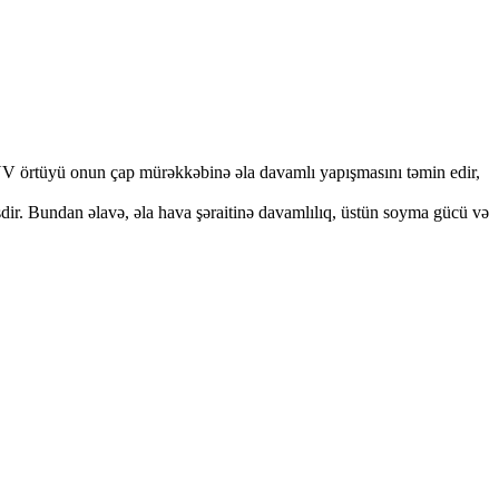
V örtüyü onun çap mürəkkəbinə əla davamlı yapışmasını təmin edir,
r. Bundan əlavə, əla hava şəraitinə davamlılıq, üstün soyma gücü və