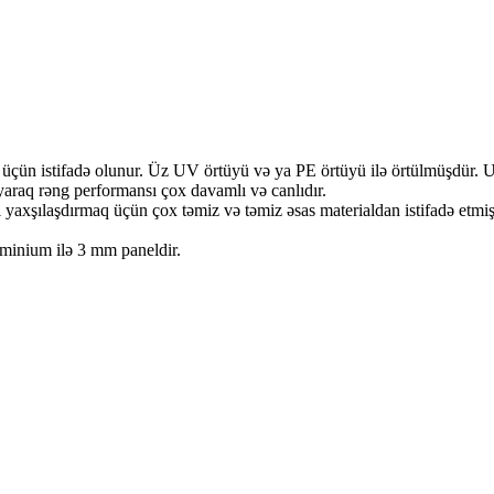
ün istifadə olunur. Üz UV örtüyü və ya PE örtüyü ilə örtülmüşdür. U
ayaraq rəng performansı çox davamlı və canlıdır.
şılaşdırmaq üçün çox təmiz və təmiz əsas materialdan istifadə etmişdi
minium ilə 3 mm paneldir.