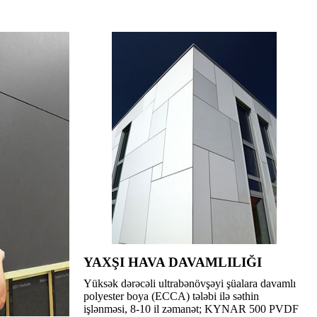
YAXŞI HAVA DAVAMLILIĞI
Yüksək dərəcəli ultrabənövşəyi şüalara davamlı
polyester boya (ECCA) tələbi ilə səthin
işlənməsi, 8-10 il zəmanət; KYNAR 500 PVDF