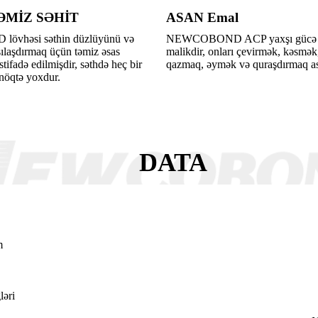
ƏMİZ SƏHİT
ASAN Emal
vhəsi səthin düzlüyünü və
NEWCOBOND ACP yaxşı gücə və
şılaşdırmaq üçün təmiz əsas
malikdir, onları çevirmək, kəsmək
stifadə edilmişdir, səthdə heç bir
qazmaq, əymək və quraşdırmaq as
 nöqtə yoxdur.
DATA
m
ləri