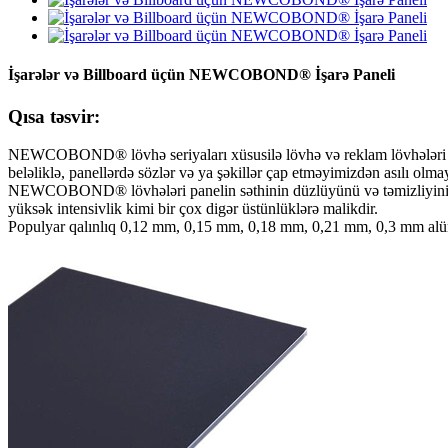
İşarələr və Billboard üçün NEWCOBOND® İşarə Paneli
Qısa təsvir:
NEWCOBOND® lövhə seriyaları xüsusilə lövhə və reklam lövhələri üç
beləliklə, panellərdə sözlər və ya şəkillər çap etməyimizdən asılı olm
NEWCOBOND® lövhələri panelin səthinin düzlüyünü və təmizliyini yax
yüksək intensivlik kimi bir çox digər üstünlüklərə malikdir.
Populyar qalınlıq 0,12 mm, 0,15 mm, 0,18 mm, 0,21 mm, 0,3 mm alü