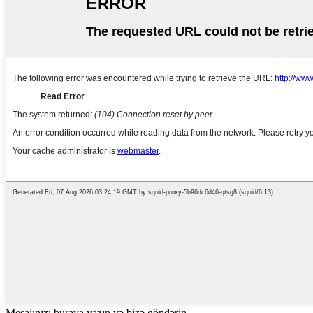
Mesajınızı buraya yazın və bizə göndərin