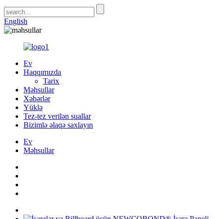
English
Ev
Haqqımızda
Tarix
Məhsullar
Xəbərlər
Yüklə
Tez-tez verilən suallar
Bizimlə əlaqə saxlayın
Ev
Məhsullar