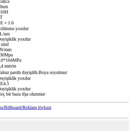
əticə
0um
≥16H
T
∆E＜1.6
ölünmə yoxdur
L/um
əyişiklik yoxdur
 sinif
9N/mm
30Mpa
.0*104MPa
,4 mm/m
alnız parıltı dəyişilib.Boya soyulmur
əyişiklik yoxdur
E4.5
əyişiklik yoxdur
eç bir baza ifşa olunmur
/Billboard/Reklam lövhəsi