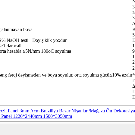
N
3
3
rçalanmayan boya
B
5
2% NaOH testi - Dəyişiklik yoxdur
D
≥1 dərəcəli
1
n orta hesabla ≥5N/mm 180oC soyulma
1
2
2
Y
ng fərqi dəyişmədən və boya soyulur, orta soyulma gücü≤10% azalır
D
Δ
D
H
 Panel 3mm Acm Braziliya Bazar Nişanları/Mağaza Ön Dekorasiyası
 Panel 1220*2440mm 1500*3050mm