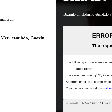
Bizimlə əməkdaşlıq etməkdə v
ızı tapın.
0 Metr cənubda, Gaoxin