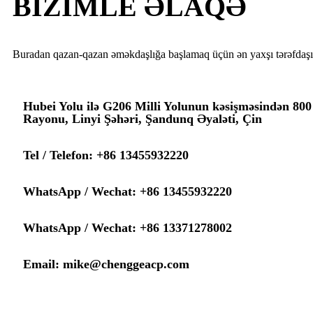
BİZİMLE ƏLAQƏ
Buradan qazan-qazan əməkdaşlığa başlamaq üçün ən yaxşı tərəfdaşın
Hubei Yolu ilə G206 Milli Yolunun kəsişməsindən 80
Rayonu, Linyi Şəhəri, Şandunq Əyaləti, Çin
Tel / Telefon: +86 13455932220
WhatsApp / Wechat: +86 13455932220
WhatsApp / Wechat: +86 13371278002
Email: mike@chenggeacp.com