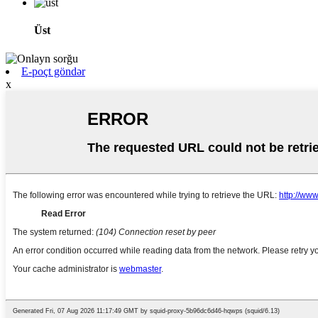
Üst
E-poçt göndər
x