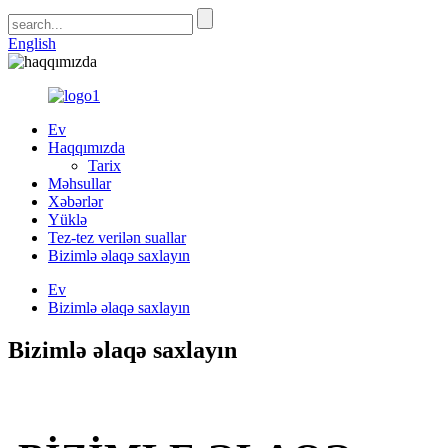
English
Ev
Haqqımızda
Tarix
Məhsullar
Xəbərlər
Yüklə
Tez-tez verilən suallar
Bizimlə əlaqə saxlayın
Ev
Bizimlə əlaqə saxlayın
Bizimlə əlaqə saxlayın