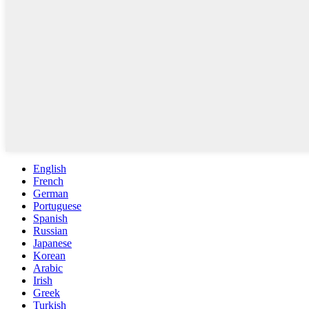
English
French
German
Portuguese
Spanish
Russian
Japanese
Korean
Arabic
Irish
Greek
Turkish