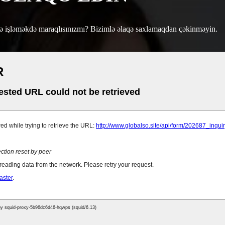
ə işləməkdə maraqlısınızmı? Bizimlə əlaqə saxlamaqdan çəkinməyin.