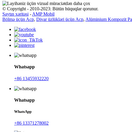
© Copyright - 2010-2023: Bütün hüquqlar qorunur.
Saytın xəritəsi
-
AMP Mobil
Bölmə üçün Acp
,
Divar üzlükləri üçün Acp
,
Alüminium Kompozit Pa
Whatsapp
+86 13455932220
Whatsapp
WhatsApp
+86 13371278002