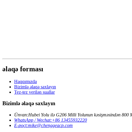
əlaqə forması
Haqqımızda
Bizimlə əlaqə saxlayın
Tez-tez verilən suallar
Bizimlə əlaqə saxlayın
Ünvan:
Hubei Yolu ilə G206 Milli Yolunun kəsişməsindən 800 
WhatsApp / Wechat:
+86 13455932220
E-poçt:
mike@chenggeacp.com