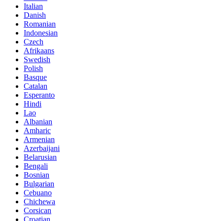
Italian
Danish
Romanian
Indonesian
Czech
Afrikaans
Swedish
Polish
Basque
Catalan
Esperanto
Hindi
Lao
Albanian
Amharic
Armenian
Azerbaijani
Belarusian
Bengali
Bosnian
Bulgarian
Cebuano
Chichewa
Corsican
Croatian